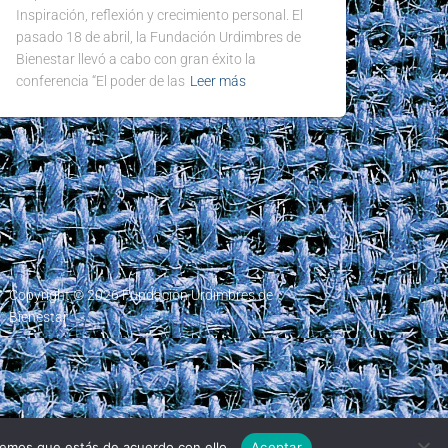
Inspiración, reflexión y crecimiento personal. El
pasado 18 de abril, la Fundación Urdimbres de
Bienestar llevó a cabo con gran éxito la
conferencia “El poder de las
Leer más
Copyright © 2026 Fundación Urdimbres de
Bienestar
remos que estás de acuerdo con ello.
Aceptar