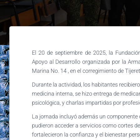
El 20 de septiembre de 2025, la Fundació
Apoyo al Desarrollo organizada por la Arma
Marina No. 14 , en el corregimiento de Tijer
Durante la actividad, los habitantes recibier
medicina interna, se hizo entrega de medica
psicológica, y charlas impartidas por profesi
La jornada incluyó además un componente de 
pudieron acceder a servicios como cortes de 
fortalecieron la confianza y el bienestar pers