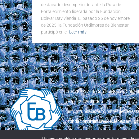
destacado desempeño durante la Ruta de
Fortalecimiento liderada por la Fundación
Bolívar Davivienda. El pasado 26 de noviembre
de 2025, la Fundación Urdimbres de Bienestar
participó en el
Leer más
CR 28 # 27-06 Corozal, Sucre, Colom
+57 323 299 0065
info@fundacionurdimbresdebienesta
fundacionurdimbresdebienestar@gm
Usamos cookies para asegurar que te damos la me