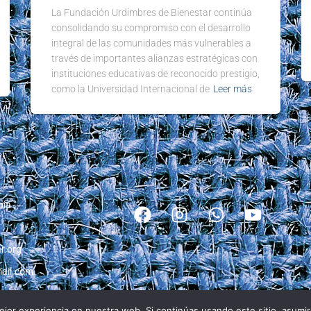
La Fundación Urdimbres de Bienestar continúa
consolidando su compromiso con el desarrollo
integral de las comunidades más vulnerables a
través de importantes alianzas estratégicas con
instituciones educativas de reconocido prestigio,
como la Universidad Internacional de
Leer más
bia
r.org
ail.com
jor experiencia en nuestra web. Si continúas usando este sitio, asumi